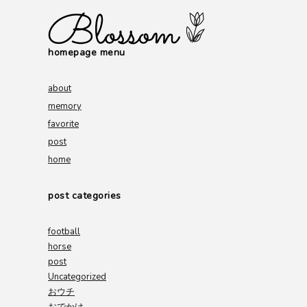
homepage menu
about
memory
favorite
post
home
post categories
football
horse
post
Uncategorized
おウチ
おでかけ