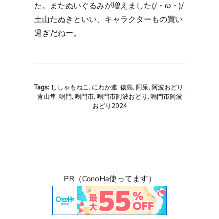
た。またぬいぐるみが増えました(/・ω・)/
土山たぬきといい、キャラクターもの買い
過ぎだねー。
Tags:
ししゃもねこ
,
にわか連
,
徳島
,
阿呆
,
阿波おどり
,
青山隼
,
鳴門
,
鳴門市
,
鳴門市阿波おどり
,
鳴門市阿波
おどり2024
PR（ConoHa使ってます）