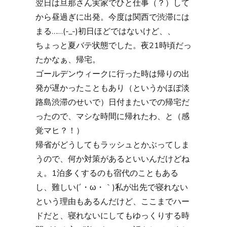
翌日は旦那さん実家でひと仕事（？）して
から昼過ぎに出発。今度は関西で渋滞には
まる……(-_-)初日ほどではないけど、、
ちょっと夏バテ状態でした。夜21時頃だっ
たかなぁ、帰宅。
ゴールデンウィークに行った時は帰りの出
発が遅かったこともあり（というかほぼ淡
路島渋滞のせいで）日付またいでの帰宅だ
ったので、マシな時間に帰れたわ、と（感
覚マヒ？！）
帰省がどうしてもラッシュとかぶってしま
うので、何か対策があるといいんだけどね
ぇ。1泊多くするのも宿代のこともある
し、難しい(´・ω・｀)私が出先で寝れない
という理由もあるんだけど、ここまでハー
ドだと、寝れないにしてもゆっくりする時