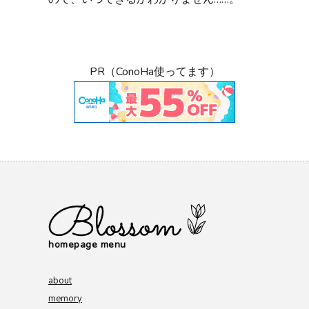
PR（ConoHa使ってます）
homepage menu
about
memory