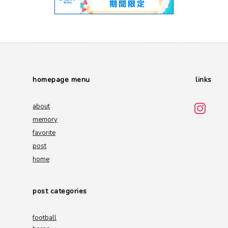
homepage menu
links
about
memory
favorite
post
home
post categories
football