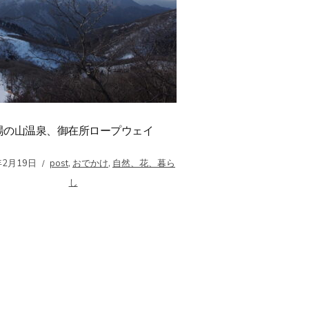
湯の山温泉、御在所ロープウェイ
年2月19日
post
,
おでかけ
,
自然、花、暮ら
し