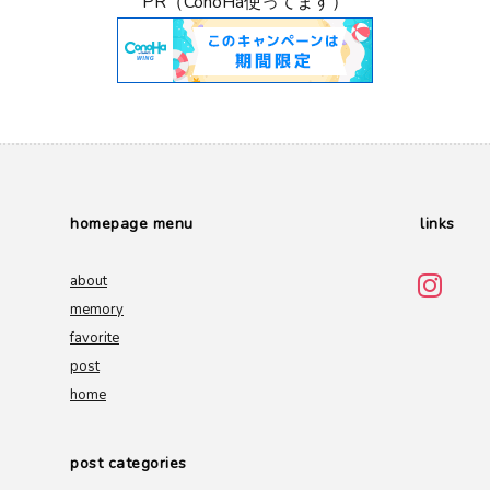
PR（ConoHa使ってます）
homepage menu
links
about
memory
favorite
post
home
post categories