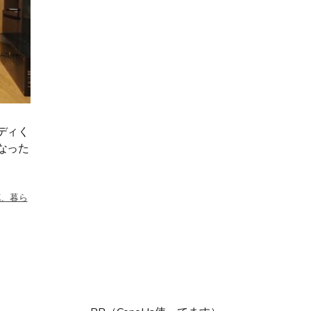
ディく
なった
花、暮ら