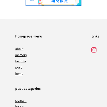
homepage menu
links
about
memory
favorite
post
home
post categories
football
horse