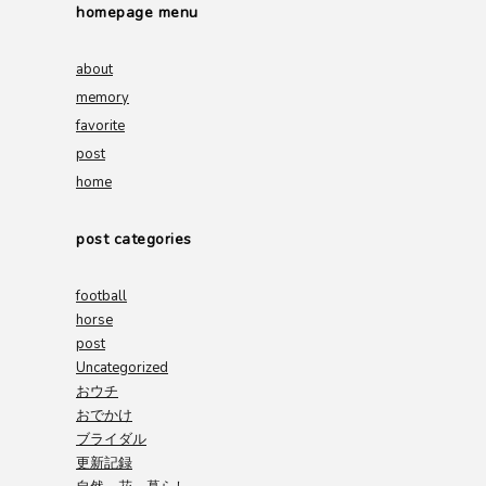
homepage menu
about
memory
favorite
post
home
post categories
football
horse
post
Uncategorized
おウチ
おでかけ
ブライダル
更新記録