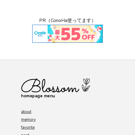
PR（ConoHa使ってます）
homepage menu
about
memory
favorite