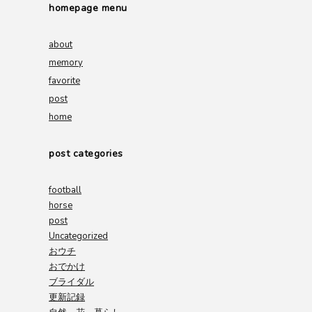
homepage menu
about
memory
favorite
post
home
post categories
football
horse
post
Uncategorized
おウチ
おでかけ
ブライダル
更新記録