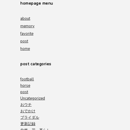
homepage menu
about
memory
favorite
post
home
post categories
football
horse
post
Uncategorized
おウチ
おでかけ
ブライダル
更新記録