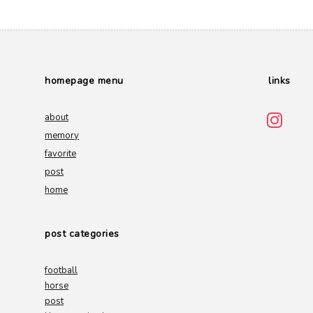
homepage menu
links
about
memory
favorite
post
home
post categories
football
horse
post