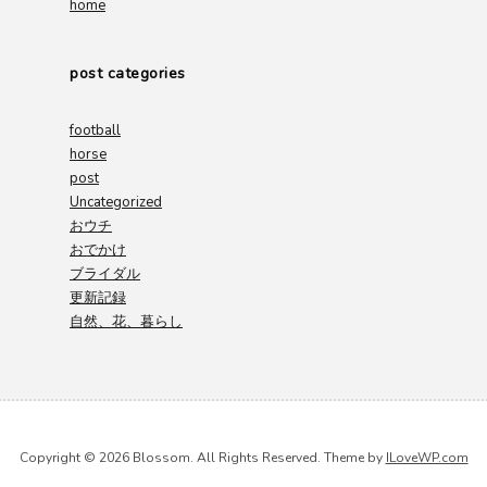
home
post categories
football
horse
post
Uncategorized
おウチ
おでかけ
ブライダル
更新記録
自然、花、暮らし
Copyright © 2026 Blossom. All Rights Reserved.
Theme by
ILoveWP.com