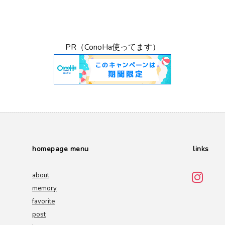
PR（ConoHa使ってます）
homepage menu
links
about
memory
favorite
post